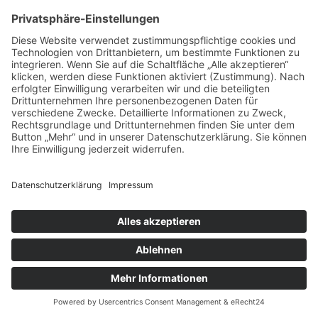
und Wirkkräfte des Kollektiven Unbewussten
Im Tarot finden wir die Hauptarchetypen als
Charaktere oder Erfahrungen in den Karten 0-
21 der Großen Arkana.
NÄCHSTER
Arkana
AGB
Impressum
Datenschutzerklärung