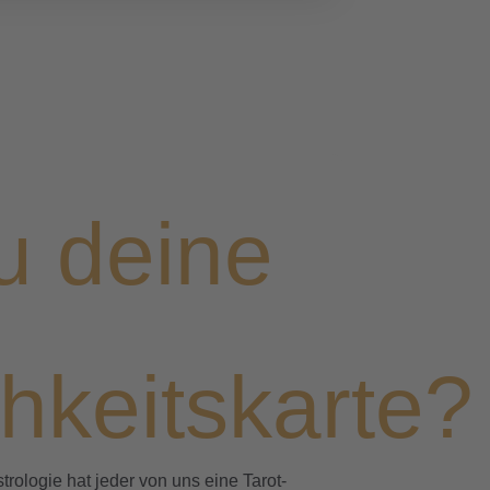
u deine
hkeitskarte?
trologie hat jeder von uns eine Tarot-